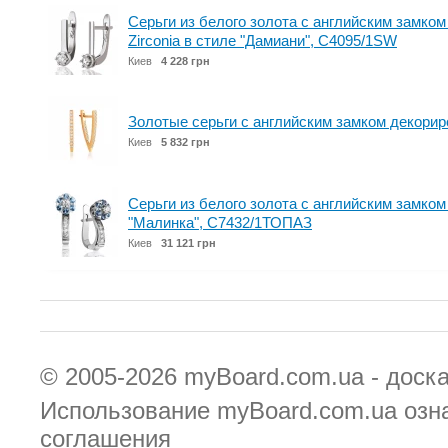
Серьги из белого золота с английским замк
Zirconia в стиле "Дамиани", С4095/1SW
Киев
4 228 грн
Золотые серьги с английским замком декори
Киев
5 832 грн
Серьги из белого золота с английским замком
"Малинка", С7432/1ТОПАЗ
Киев
31 121 грн
© 2005-2026
myBoard.com.ua - доск
Использование myBoard.com.ua озн
соглашения