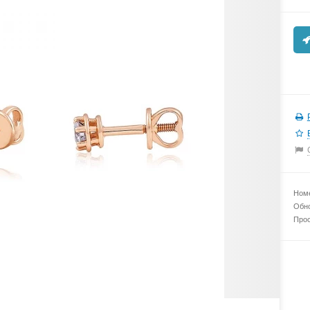
Номе
Обно
Прос