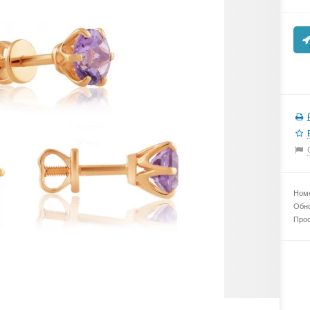
Номе
Обно
Прос