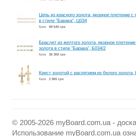
Цепь из красного золота, якорное плетение с 
в стиле "Барака", Ц034
Киев
98 545 грн
Браслет из желтого золота, якорное плетение
золота в стиле "Барака", Б034/2
Киев
36 369 грн
Крест золотой с распятием из белого золота,
Киев
2 965 грн
© 2005-2026
myBoard.com.ua - доск
Использование myBoard.com.ua озн