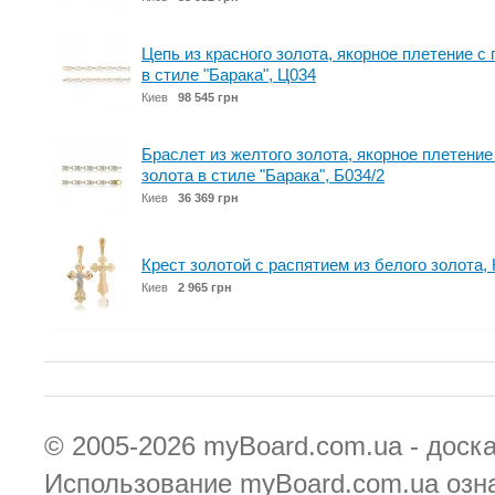
Цепь из красного золота, якорное плетение с 
в стиле "Барака", Ц034
Киев
98 545 грн
Браслет из желтого золота, якорное плетение
золота в стиле "Барака", Б034/2
Киев
36 369 грн
Крест золотой с распятием из белого золота,
Киев
2 965 грн
© 2005-2026
myBoard.com.ua - доск
Использование myBoard.com.ua озн