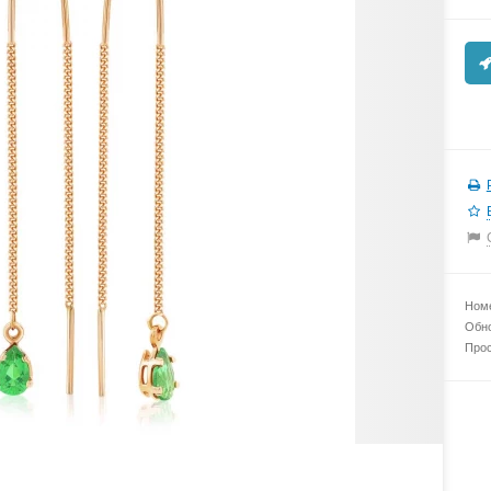
Номе
Обно
Прос