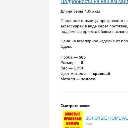
Подробности на нашем сай
Длина серьг 4,8-5 см
Представительницы прекрасного п
аксессуарах в виде серег протяжек
подвижные при малейшем наклоне 
Цена на ювелирное изделие от пр
Эдем.
Проба —
585
Размер —
0
Вес —
1.39г
Цвет металла —
красный
Металл —
золото
Смотрите также
ЗОЛОТЫЕ НОМЕРА, 
Киев