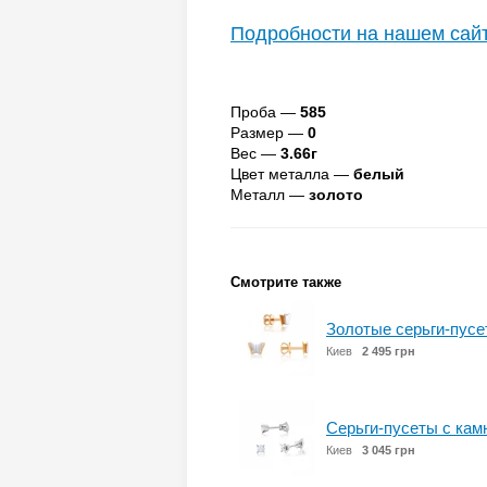
Подробности на нашем сай
Проба —
585
Размер —
0
Вес —
3.66г
Цвет металла —
белый
Металл —
золото
Смотрите также
Золотые серьги-пусе
Киев
2 495 грн
Серьги-пусеты с кам
Киев
3 045 грн