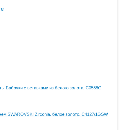
те
ты Бабочки с вставками из белого золота, С0558G
нем SWAROVSKI Zirconia, белое золото, С4127/1GSW