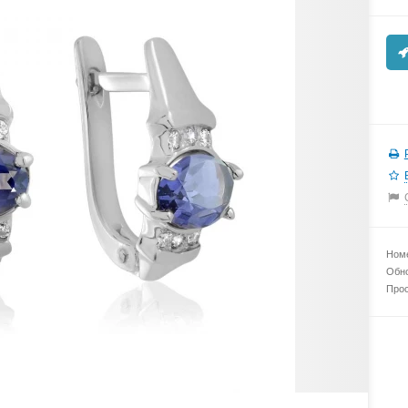
Номе
Обно
Прос