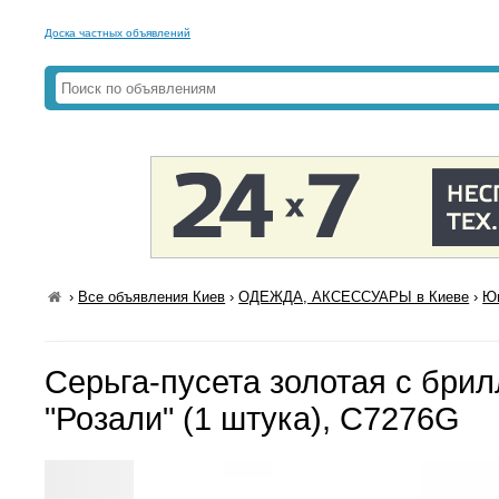
Доска частных объявлений
›
Все объявления Киев
›
ОДЕЖДА, АКСЕССУАРЫ в Киеве
›
Юв
Серьга-пусета золотая с бри
"Розали" (1 штука), С7276G