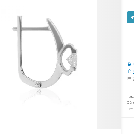
Номе
Обно
Прос