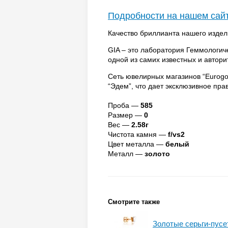
Подробности на нашем сай
Качество бриллианта нашего издел
GIA – это лаборатория Геммологич
одной из самих известных и автор
Сеть ювелирных магазинов “Eurog
“Эдем”, что дает эксклюзивное пр
Проба —
585
Размер —
0
Вес —
2.58г
Чистота камня —
f/vs2
Цвет металла —
белый
Металл —
золото
Смотрите также
Золотые серьги-пусе