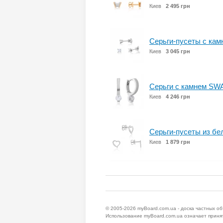
Киев
2 495 грн
Серьги-пусеты с кам
Киев
3 045 грн
Серьги с камнем SWA
Киев
4 246 грн
Серьги-пусеты из бе
Киев
1 879 грн
© 2005-2026
myBoard.com.ua - доска частных о
Использование myBoard.com.ua означает приня