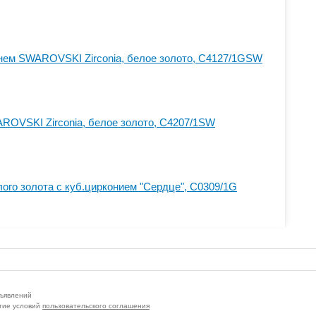
нем SWAROVSKI Zirconia, белое золото, С4127/1GSW
ROVSKI Zirconia, белое золото, С4207/1SW
лого золота с куб.цирконием "Сердце", С0309/1G
бъявлений
тие условий
пользовательского соглашения