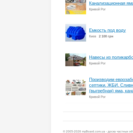
Канализационная яма
Кривой Рог
Емкость под воду
Киев
2 100 грн
Навесы из поликарбо
Кривой Рог
Производим еврозабо
септики. ЖБИ. Сливн
(выгребная) яма, ка
Кривой Рог
© 2005-2026
myBoard.com.ua - доска частных о