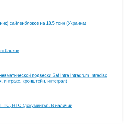
ик) сайленблоков на 18,5 тонн (Украина)
нтблоков
евматической подвеcки Saf Intra Intradrum Intradisc
ля, интракс, кронштейн, интеграл)
ПТС, НТС (документы). В наличии