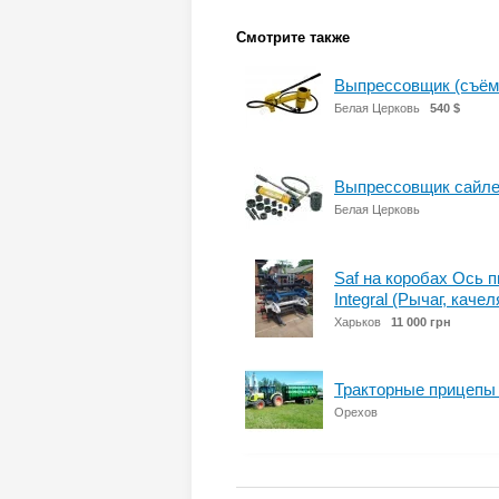
Смотрите также
Выпрессовщик (съёмн
Белая Церковь
540 $
Выпрессовщик сайле
Белая Церковь
Saf на коробах Ось пн
Integral (Рычаг, каче
Харьков
11 000 грн
Тракторные прицепы 
Орехов