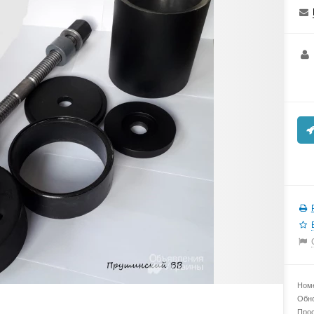
Номе
Обно
Прос