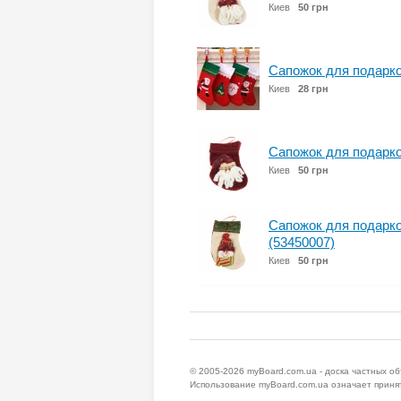
Киев
50 грн
Сапожок для подарко
Киев
28 грн
Сапожок для подарко
Киев
50 грн
Сапожок для подарко
(53450007)
Киев
50 грн
© 2005-2026
myBoard.com.ua - доска частных о
Использование myBoard.com.ua означает приня