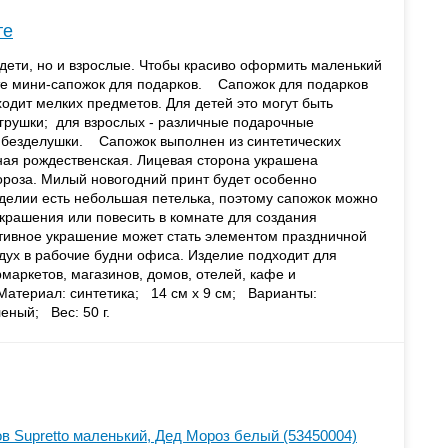
те
 дети, но и взрослые. Чтобы красиво оформить маленький
ите мини-сапожок для подарков. Сапожок для подарков
одит мелких предметов. Для детей это могут быть
грушки; для взрослых - различные подарочные
 безделушки. Сапожок выполнен из синтетических
ная рождественская. Лицевая сторона украшена
оза. Милый новогодний принт будет особенно
делии есть небольшая петелька, поэтому сапожок можно
украшения или повесить в комнате для создания
ивное украшение может стать элементом праздничной
 дух в рабочие будни офиса. Изделие подходит для
маркетов, магазинов, домов, отелей, кафе и
териал: синтетика; 14 см х 9 см; Варианты:
еный; Вес: 50 г.
в Supretto маленький, Дед Мороз белый (53450004)