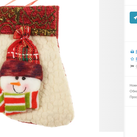
Номе
Обно
Прос