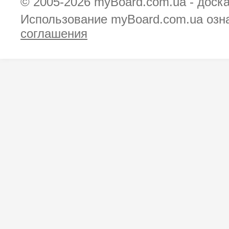
© 2005-2026
myBoard.com.ua - доск
Использование myBoard.com.ua озн
соглашения