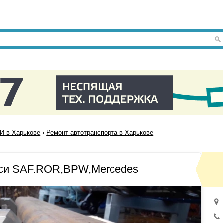
И в Харькове
›
Ремонт автотранспорта в Харькове
си SAF.ROR,BPW,Mercedes