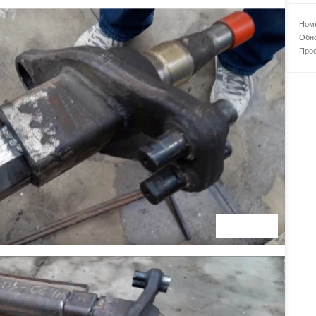
Номе
Обно
Прос