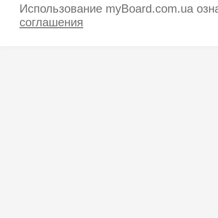
Использование myBoard.com.ua озн
соглашения