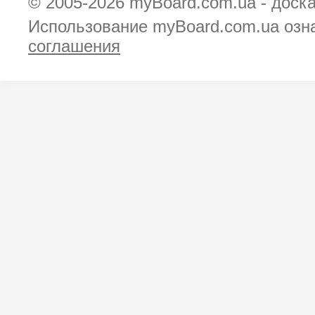
© 2005-2026
myBoard.com.ua - доск
Использование myBoard.com.ua озн
соглашения