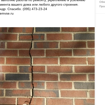
и, выполню работы по ремонту, укреплению и усилению
Обно
мента вашего дома или любого другого строения.
Прос
др. Спасибо. (095) 473-23-24
gemvse.ru