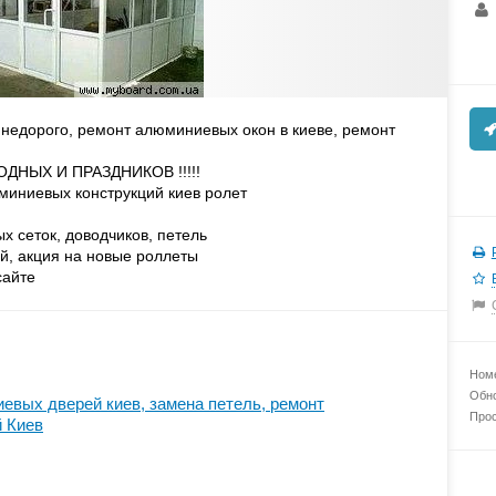
недорого, ремонт алюминиевых окон в киеве, ремонт
ОДНЫХ И ПРАЗДНИКОВ !!!!!
миниевых конструкций киев ролет
х сеток, доводчиков, петель
ей, акция на новые роллеты
сайте
Номе
Обно
евых дверей киев, замена петель, ремонт
Прос
 Киев