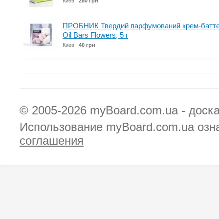
Киев
280 грн
ПРОБНИК Твердий парфумований крем-баттер 
Oil Bars Flowers, 5 г
Киев
40 грн
© 2005-2026
myBoard.com.ua - доск
Использование myBoard.com.ua озн
соглашения