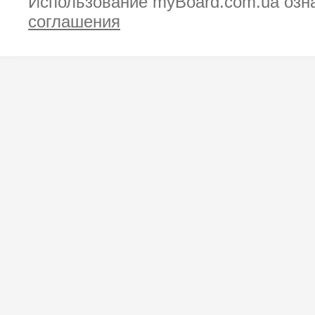
Использование myBoard.com.ua озн
соглашения