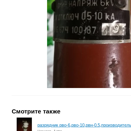
Смотрите также
разрядник рво-6,рво-10,рвн-0.5,производител