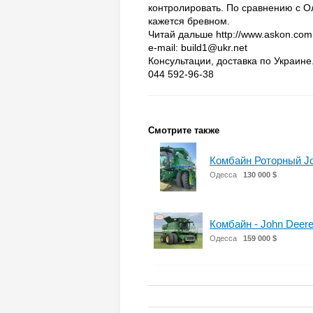
контролировать. По сравнению с О
кажется бревном.
Читай дальше http://www.askon.com.
е-mail: build1@ukr.net
Консультации, доставка по Украине
044 592-96-38
Смотрите также
Комбайн Роторный J
Одесса
130 000 $
Комбайн - John Deer
Одесса
159 000 $