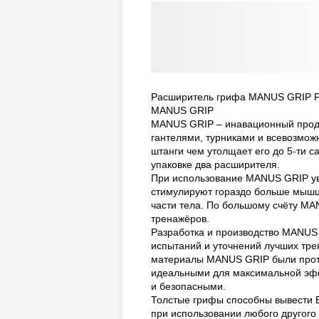
Расширитель грифа MANUS GRIP Р
MANUS GRIP
MANUS GRIP – инавационный проду
гантелями, турниками и всевозмо
штанги чем утолщает его до 5-ти с
упаковке два расширителя.
При использование MANUS GRIP ув
стимулируют гораздо больше мышц в
части тела. По большому счёту M
тренажёров.
Разработка и производство MANUS
испытаний и уточнений лучших тре
материалы MANUS GRIP были проте
идеальными для максимальной эфф
и безопасными.
Толстые грифы способны вывести 
при использовании любого другого