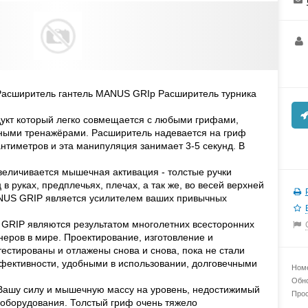
асширитель гантель MANUS GRIp Расширитель турника
кт который легко совмещается с любыми грифами,
жными тренажёрами. Расширитель надевается на гриф
антиметров и эта манипуляция занимает 3-5 секунд. В
еличивается мышечная активация - толстые ручки
 руках, предплечьях, плечах, а так же, во весей верхней
ANUS GRIP является усилителем ваших привычных
 GRIP являются результатом многолетних всесторонних
неров в мире. Проектирование, изготовление и
стированы и отлажены снова и снова, пока не стали
ективности, удобными в использовании, долговечными
Номе
Обно
Вашу силу и мышечную массу на уровень, недостижимый
Прос
 оборудования. Толстый гриф очень тяжело