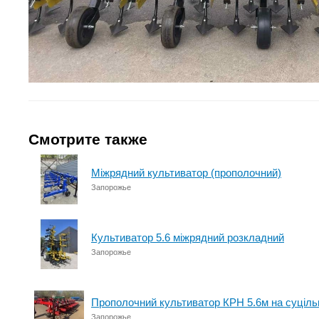
Смотрите также
Міжрядний культиватор (прополочний)
Запорожье
Культиватор 5.6 міжрядний розкладний
Запорожье
Прополочний культиватор КРН 5.6м на суцільн
Запорожье