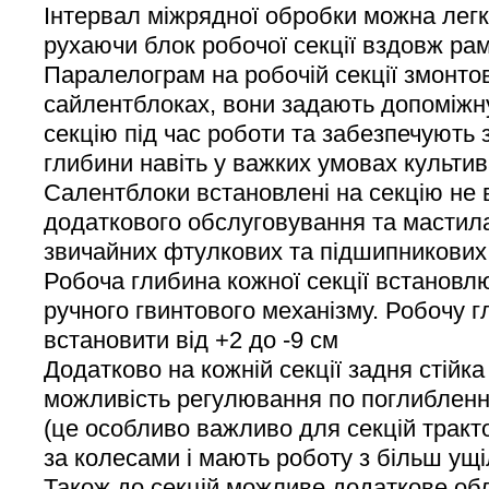
Інтервал міжрядної обробки можна легк
рухаючи блок робочої секції вздовж рам
Паралелограм на робочій секції змонто
сайлентблоках, вони задають допоміжну
секцію під час роботи та забезпечують
глибини навіть у важких умовах культив
Салентблоки встановлені на секцію не
додаткового обслуговування та мастила
звичайних фтулкових та підшипникових 
Робоча глибина кожної секції встановл
ручного гвинтового механізму. Робочу 
встановити від +2 до -9 см
Додатково на кожній секції задня стійк
можливість регулювання по поглибленню
(це особливо важливо для секцій тракт
за колесами і мають роботу з більш ущ
Також до секцій можливе додаткове об