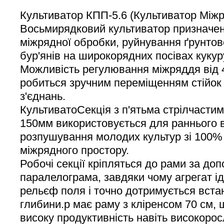
Культиватор КПП-5.6 (Культиватор Міжр
Восьмирядковий культиватор призначе
міжрядної обробки, руйнування ґрунтово
бур'янів на широкорядних посівах куку
Можливість регулювання міжряддя від 4
робиться зручним переміщенням стійок
з'єднань.
КультиватоСекція з п'ятьма стрілчаст
150мм використовується для раннього 
розпушування молодих культур зі 100%
міжрядного простору.
Робочі секції кріпляться до рами за до
паралелограма, завдяки чому агрегат і
рельєф поля і точно дотримується вста
глибини.р має раму з кліренсом 70 см, 
високу продуктивність навіть високорос