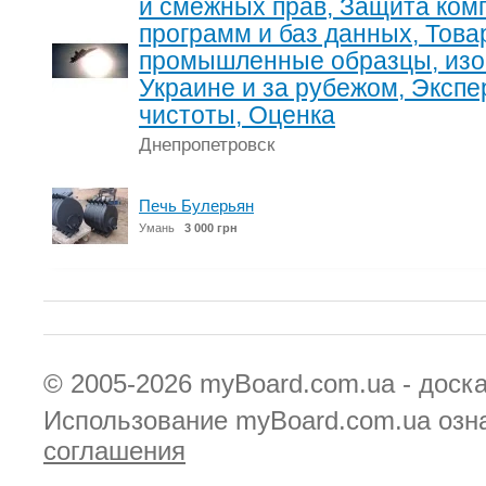
и смежных прав, Защита ко
программ и баз данных, Това
промышленные образцы, изоб
Украине и за рубежом, Экспе
чистоты, Оценка
Днепропетровск
Печь Булерьян
Умань
3 000 грн
© 2005-2026
myBoard.com.ua - доск
Использование myBoard.com.ua озн
соглашения