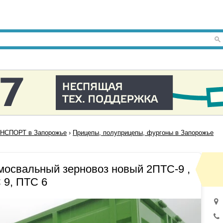
НСПОРТ в Запорожье
›
Прицепы, полуприцепы, фургоны в Запорожье
мосвальный зерновоз новый 2ПТС-9 ,
 9, ПТС 6