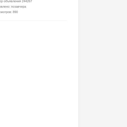
р объявления 244267
влено: позавчера
мотров: 890