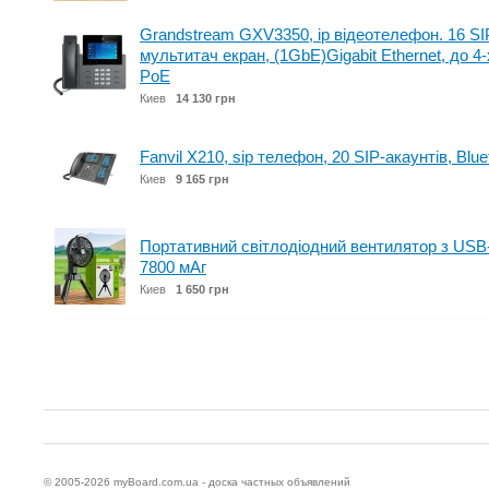
Grandstream GXV3350, ip відеотелефон. 16 SIP
мультитач екран, (1GbE)Gigabit Ethernet, до 4-
PoE
Киев
14 130 грн
Fanvil Х210, sip телефон, 20 SIP-акаунтів, Blu
Киев
9 165 грн
Портативний світлодіодний вентилятор з USB-
7800 мАг
Киев
1 650 грн
© 2005-2026
myBoard.com.ua - доска частных объявлений