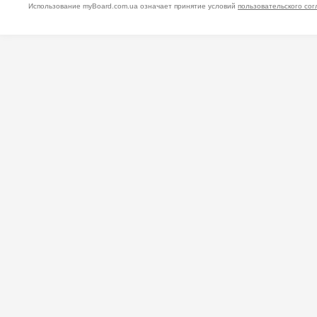
Использование myBoard.com.ua означает принятие условий
пользовательского со