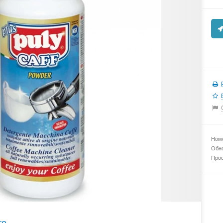
Номе
Обно
Прос