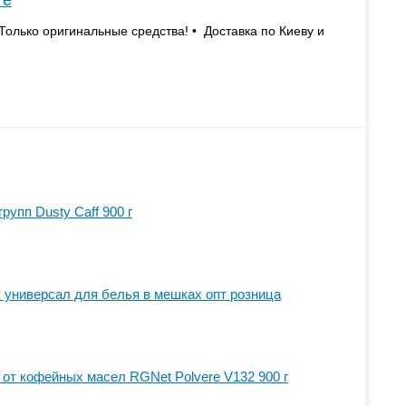
те
Только оригинальные средства! • Доставка по Киеву и
рупп Dusty Caff 900 г
универсал для белья в мешках опт розница
 от кофейных масел RGNet Polvere V132 900 г