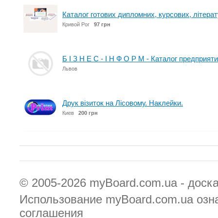
Каталог готових дипломних, курсових, літерат
Кривой Рог
97 грн
Б І З Н Е С - І Н Ф О Р М - Каталог предприя
Львов
Друк візиток на Лісовому. Наклейки.
Киев
200 грн
© 2005-2026
myBoard.com.ua - доск
Использование myBoard.com.ua озн
соглашения