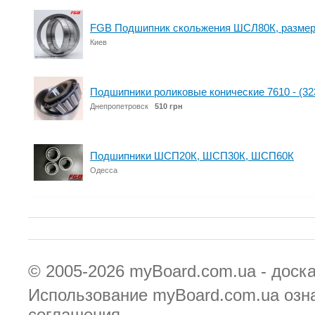
FGB Подшипник скольжения ШСЛ80К, размер:
Киев
Подшипники роликовые конические 7610 - (32
Днепропетровск
510 грн
Подшипники ШСП20К, ШСП30К, ШСП60К
Одесса
© 2005-2026
myBoard.com.ua - доск
Использование myBoard.com.ua озн
соглашения