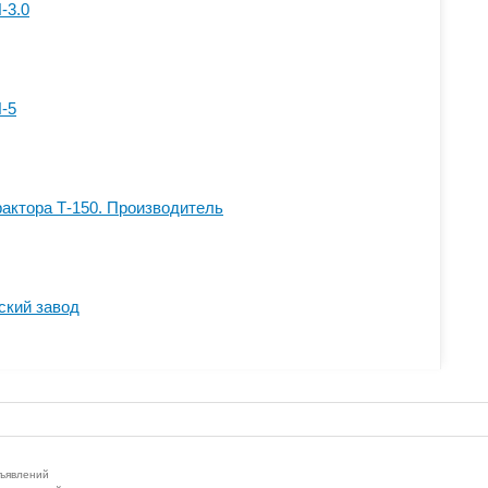
-3.0
-5
рактора Т-150. Производитель
ский завод
бъявлений