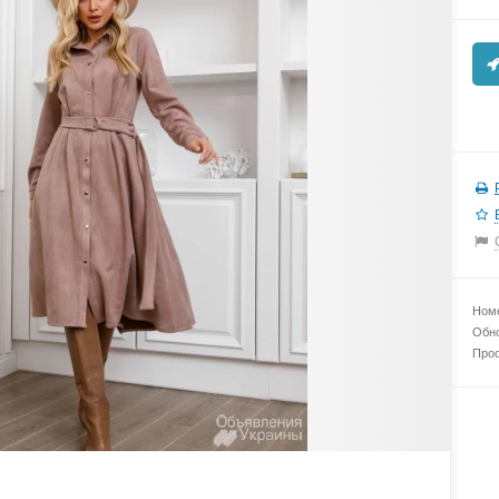
Номе
Обно
Прос