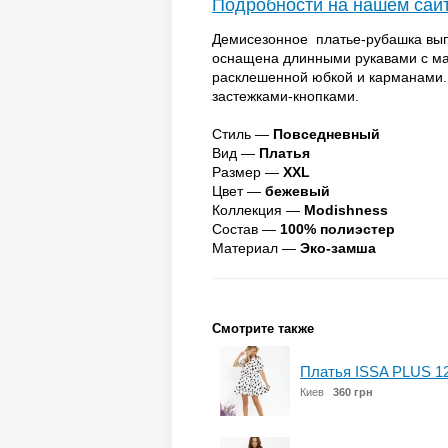
Подробности на нашем сай
Демисезонное платье-рубашка вып
оснащена длинными рукавами с ма
расклешенной юбкой и карманами.
застежками-кнопками.
Стиль —
Повседневный
Вид —
Платья
Размер —
XXL
Цвет —
бежевый
Коллекция —
Modishness
Состав —
100% полиэстер
Материал —
Эко-замша
Смотрите также
Платья ISSA PLUS 1
Киев
360 грн