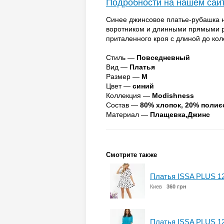
Подробности на нашем сай
Синее джинсовое платье-рубашка 
воротником и длинными прямыми р
приталенного кроя с длиной до коле
Стиль —
Повседневный
Вид —
Платья
Размер —
M
Цвет —
синий
Коллекция —
Modishness
Состав —
80% хлопок, 20% полиє
Материал —
Плащевка,Джинс
Смотрите также
Платья ISSA PLUS 1
Киев
360 грн
Платья ISSA PLUS 1