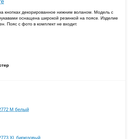
те
на кнопках декорированное нижним воланом. Модель с
укавами оснащена широкой резинкой на поясе. Изделие
н. Пояс с фото в комплект не входит.
стер
2772 M белый
2773 XL бирюзовый