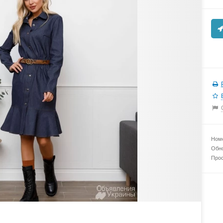
Номе
Обно
Прос