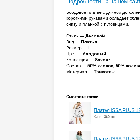
Подробности на нашем сай
Бордовое платье с длиной до коле
короткими рукавами обладает обл
снизу и планкой с пуговицами.
Стиль —
Деловой
Вид —
Платья
Размер —
L
Цвет —
бордовый
Коллекция —
Savour
Состав —
50% хлопок, 50% полиэ
Материал —
Трикотаж
Смотрите также
Платья ISSA PLUS 1
Киев
360 грн
Платья ISSA PLUS 1