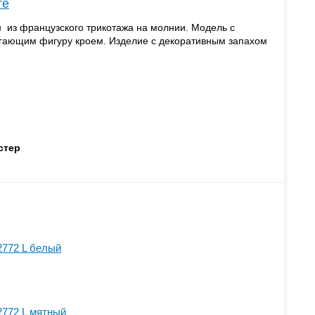
те
н из французского трикотажа на молнии. Модель с
егающим фигуру кроем. Изделие с декоративным запахом
стер
2772 L белый
2772 L мятный