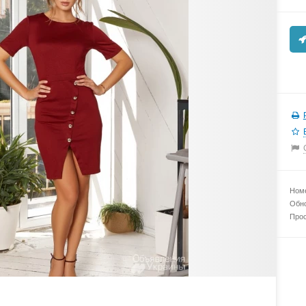
Номе
Обно
Прос