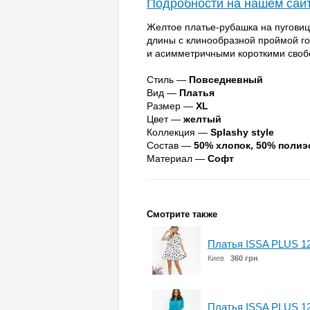
Подробности на нашем сай
Желтое платье-рубашка на пугови
длины с клинообразной проймой го
и асимметричными короткими своб
Стиль —
Повседневный
Вид —
Платья
Размер —
XL
Цвет —
желтый
Коллекция —
Splashy style
Состав —
50% хлопок, 50% полиэ
Материал —
Софт
Смотрите также
Платья ISSA PLUS 1
Киев
360 грн
Платья ISSA PLUS 1