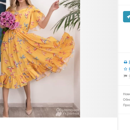
Номе
Обно
Прос