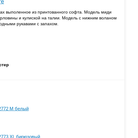
те
цах выполенное из принтованного софта. Модель миди
рловины и кулиской на талии. Модель с нижним воланом
одными рукавами с запахом.
стер
2772 M белый
2773 XL бирюзовый