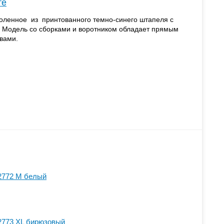
те
оленное из принтованного темно-синего штапеля с
. Модель со сборками и воротником обладает прямым
вами.
2772 M белый
2773 XL бирюзовый