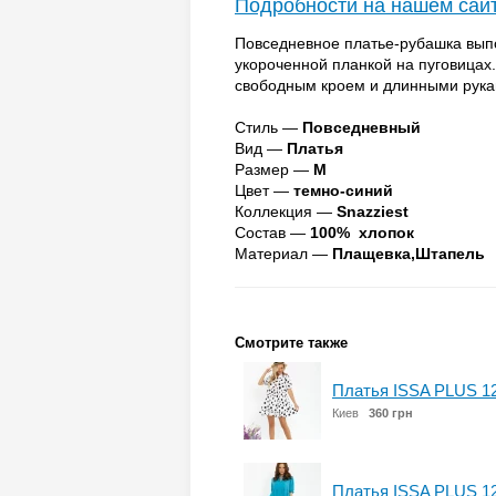
Подробности на нашем сай
Повседневное платье-рубашка вып
укороченной планкой на пуговицах
свободным кроем и длинными рука
Стиль —
Повседневный
Вид —
Платья
Размер —
M
Цвет —
темно-синий
Коллекция —
Snazziest
Состав —
100% хлопок
Материал —
Плащевка,Штапель
Смотрите также
Платья ISSA PLUS 1
Киев
360 грн
Платья ISSA PLUS 1