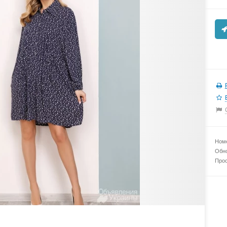
Номе
Обно
Прос