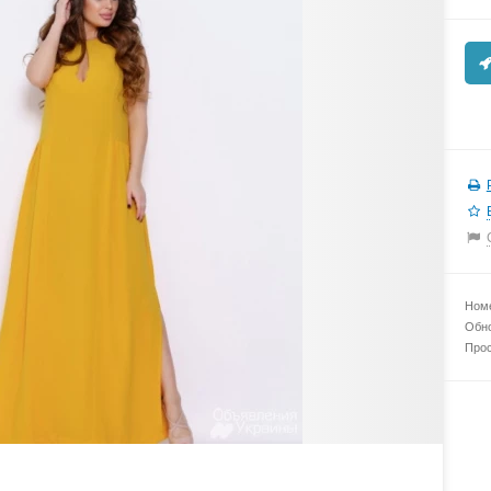
Номе
Обно
Прос