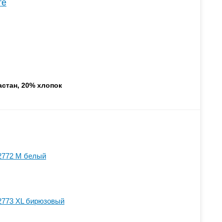
те
астан, 20% хлопок
2772 M белый
2773 XL бирюзовый