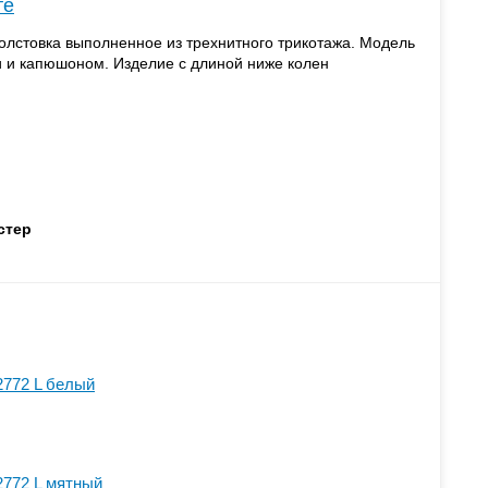
те
лстовка выполненное из трехнитного трикотажа. Модель
 и капюшоном. Изделие с длиной ниже колен
.
стер
2772 L белый
2772 L мятный