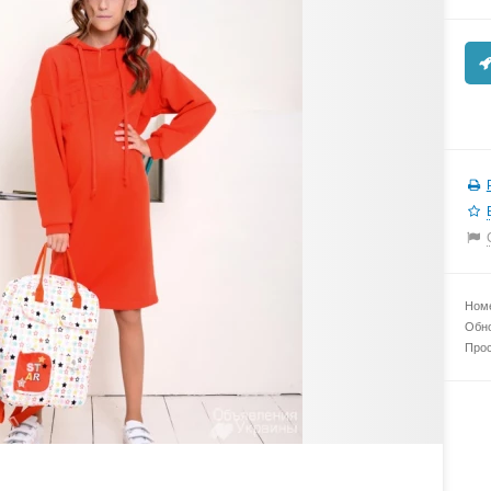
Номе
Обно
Прос