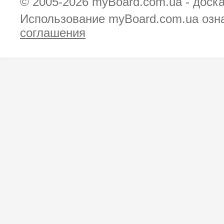
© 2005-2026
myBoard.com.ua - доск
Использование myBoard.com.ua озн
соглашения