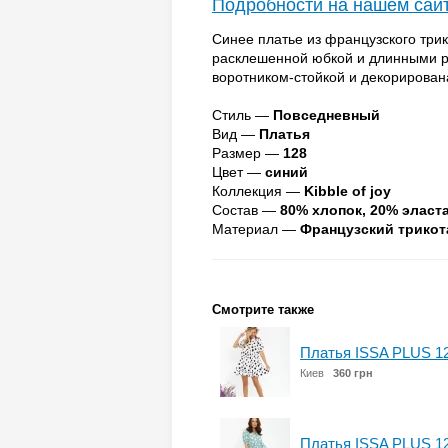
Подробности на нашем сай
Синее платье из французского три
расклешенной юбкой и длинными р
воротником-стойкой и декорирова
Стиль —
Повседневный
Вид —
Платья
Размер —
128
Цвет —
синий
Коллекция —
Kibble of joy
Состав —
80% хлопок, 20% эласт
Материал —
Французский трико
Смотрите также
Платья ISSA PLUS 1
Киев
360 грн
Платья ISSA PLUS 1