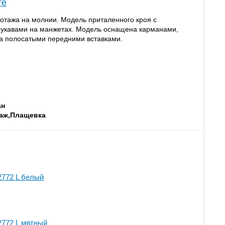
те
котажа на молнии. Модель приталенного кроя с
укавами на манжетах. Модель оснащена карманами,
на полосатыми передними вставками.
ан
таж,Плащевка
2772 L белый
2772 L мятный