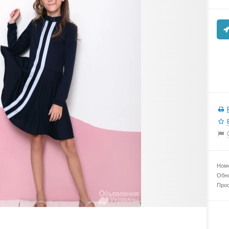
Номе
Обно
Прос