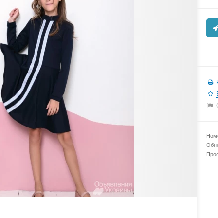
Номе
Обно
Прос