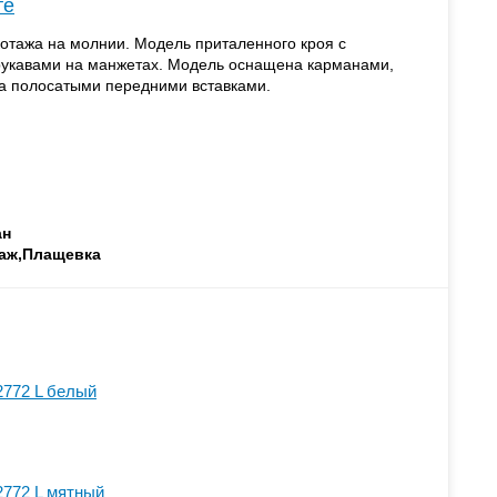
те
котажа на молнии. Модель приталенного кроя с
укавами на манжетах. Модель оснащена карманами,
на полосатыми передними вставками.
ан
таж,Плащевка
2772 L белый
2772 L мятный