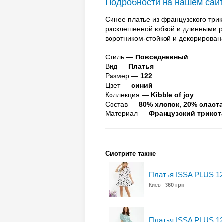
Подробности на нашем сай
Синее платье из французского три
расклешенной юбкой и длинными р
воротником-стойкой и декорирова
Стиль —
Повседневный
Вид —
Платья
Размер —
122
Цвет —
синий
Коллекция —
Kibble of joy
Состав —
80% хлопок, 20% эласт
Материал —
Французский трико
Смотрите также
Платья ISSA PLUS 1
Киев
360 грн
Платья ISSA PLUS 1