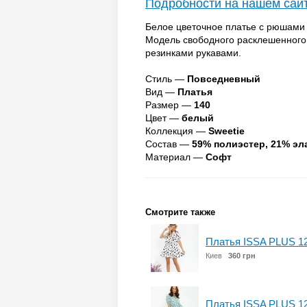
Подробности на нашем сай
Белое цветочное платье с рюшами 
Модель свободного расклешенног
резинками рукавами.
Стиль —
Повседневный
Вид —
Платья
Размер —
140
Цвет —
белый
Коллекция —
Sweetie
Состав —
59% полиэстер, 21% эл
Материал —
Софт
Смотрите также
Платья ISSA PLUS 1
Киев
360 грн
Платья ISSA PLUS 1