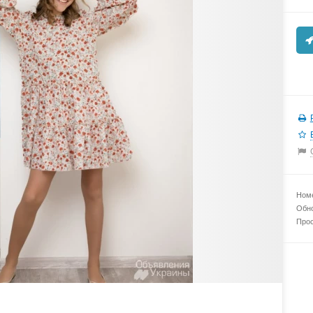
Номе
Обно
Прос