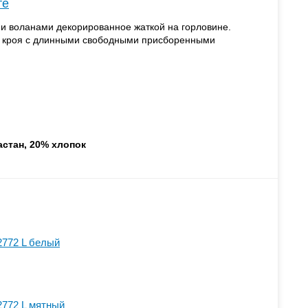
те
и воланами декорированное жаткой на горловине.
о кроя с длинными свободными присборенными
астан, 20% хлопок
2772 L белый
2772 L мятный