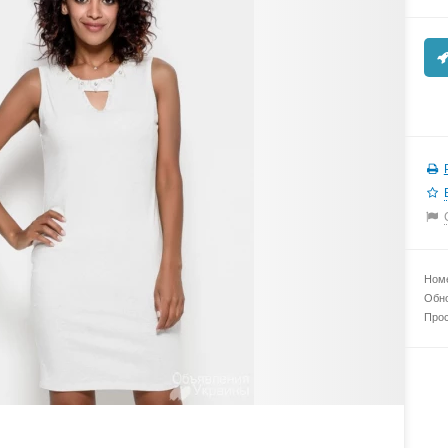
Номе
Обно
Прос