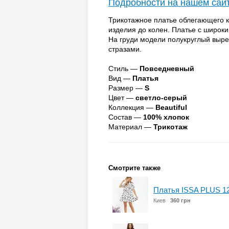
Подробности на нашем сай
Трикотажное платье облегающего к
изделия до колен. Платье с широк
На груди модели полукруглый выр
стразами.
Стиль —
Повседневный
Вид —
Платья
Размер —
S
Цвет —
светло-серый
Коллекция —
Beautiful
Состав —
100% хлопок
Материал —
Трикотаж
Смотрите также
Платья ISSA PLUS 1
Киев
360 грн