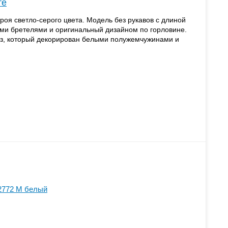
те
роя светло-серого цвета. Модель без рукавов с длиной
ими бретелями и оригинальный дизайном по горловине.
ез, который декорирован белыми полужемчужинами и
2772 M белый