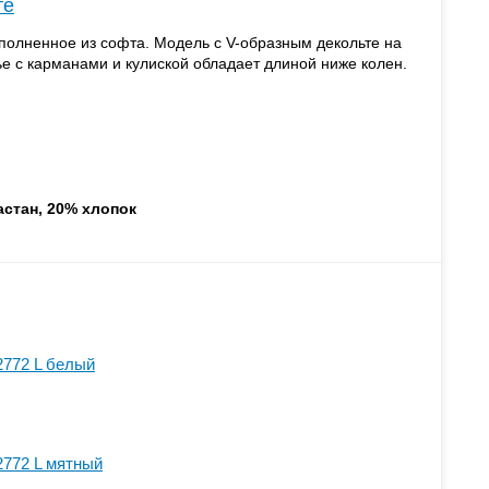
те
олненное из софта. Модель с V-образным декольте на
ье с карманами и кулиской обладает длиной ниже колен.
астан, 20% хлопок
2772 L белый
2772 L мятный