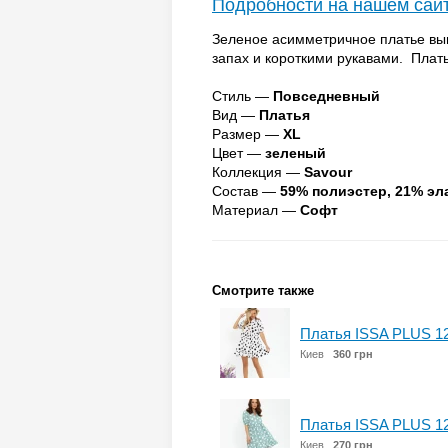
Подробности на нашем сай
Зеленое асимметричное платье вып
запах и короткими рукавами. Плат
Стиль —
Повседневный
Вид —
Платья
Размер —
XL
Цвет —
зеленый
Коллекция —
Savour
Состав —
59% полиэстер, 21% эл
Материал —
Софт
Смотрите также
Платья ISSA PLUS 1
Киев
360 грн
Платья ISSA PLUS 1
Киев
270 грн