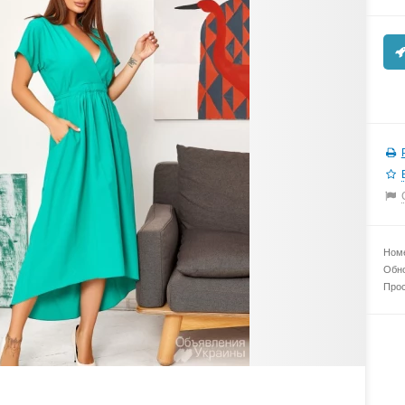
Номе
Обно
Прос