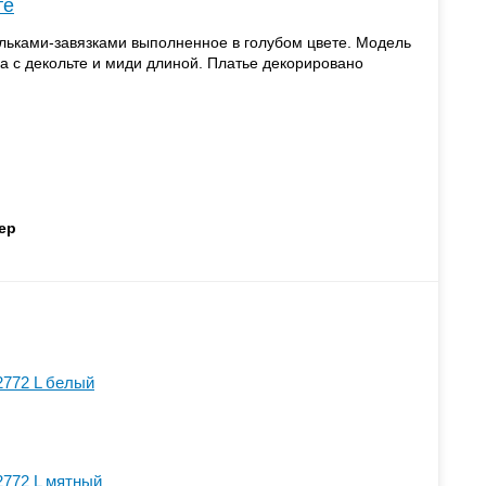
те
льками-завязками выполненное в голубом цвете. Модель
а с декольте и миди длиной. Платье декорировано
ер
2772 L белый
2772 L мятный