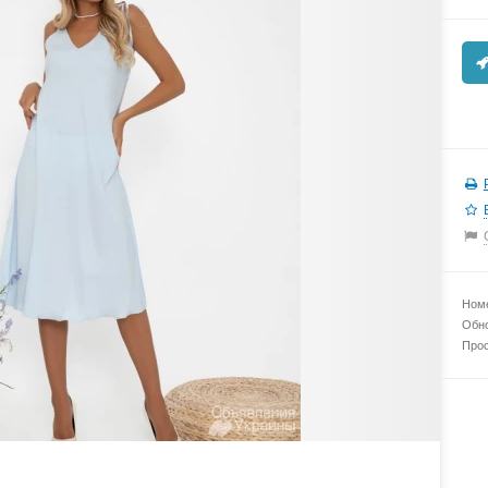
Номе
Обно
Прос