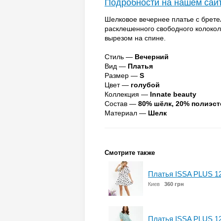
Подробности на нашем сай
Шелковое вечернее платье с брете
расклешенного свободного колокол
вырезом на спине.
Стиль —
Вечерний
Вид —
Платья
Размер —
S
Цвет —
голубой
Коллекция —
Innate beauty
Состав —
80% шёлк, 20% полиэст
Материал —
Шелк
Смотрите также
Платья ISSA PLUS 1
Киев
360 грн
Платья ISSA PLUS 1