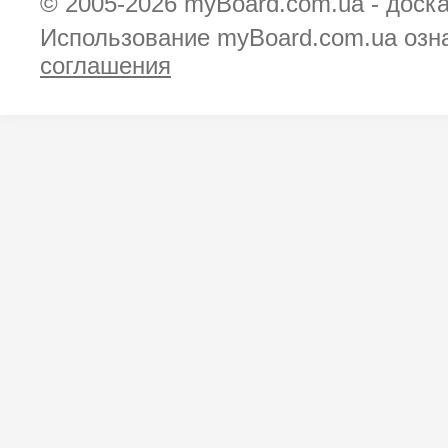
© 2005-2026
myBoard.com.ua - доск
Использование myBoard.com.ua озн
соглашения