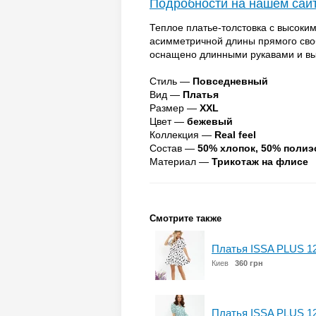
Подробности на нашем сай
Теплое платье-толстовка с высоки
асимметричной длины прямого сво
оснащено длинными рукавами и вы
Стиль —
Повседневный
Вид —
Платья
Размер —
XXL
Цвет —
бежевый
Коллекция —
Real feel
Состав —
50% хлопок, 50% полиэ
Материал —
Трикотаж на флисе
Смотрите также
Платья ISSA PLUS 1
Киев
360 грн
Платья ISSA PLUS 1