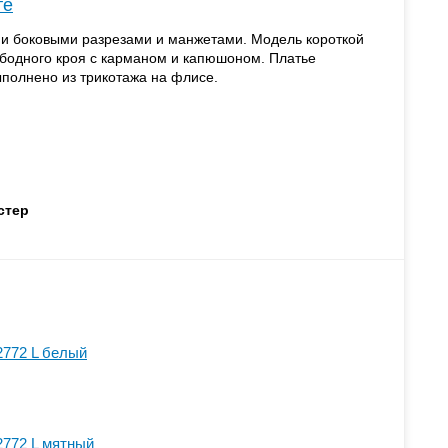
те
ми боковыми разрезами и манжетами. Модель короткой
бодного кроя с карманом и капюшоном. Платье
полнено из трикотажа на флисе.
стер
2772 L белый
2772 L мятный