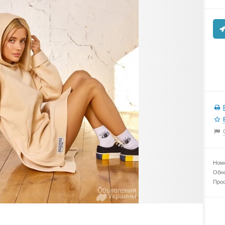
Номе
Обно
Прос