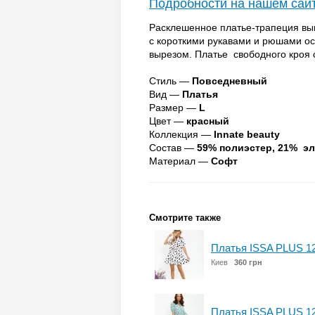
Подробности на нашем сай
Расклешенное платье-трапеция вып
с короткими рукавами и рюшами о
вырезом. Платье свободного кроя 
Стиль —
Повседневный
Вид —
Платья
Размер —
L
Цвет —
красный
Коллекция —
Innate beauty
Состав —
59% полиэстер, 21% эл
Материал —
Софт
Смотрите также
Платья ISSA PLUS 1
Киев
360 грн
Платья ISSA PLUS 1