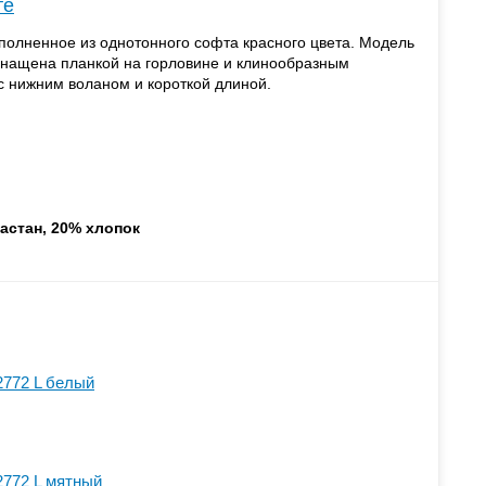
те
олненное из однотонного софта красного цвета. Модель
снащена планкой на горловине и клинообразным
с нижним воланом и короткой длиной.
астан, 20% хлопок
2772 L белый
2772 L мятный