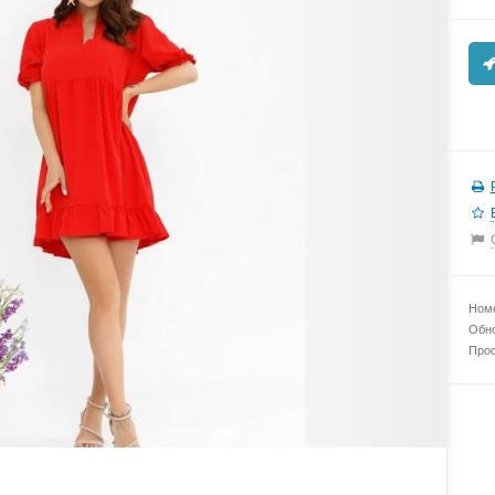
Номе
Обно
Прос