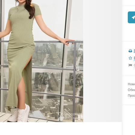
Номе
Обно
Прос