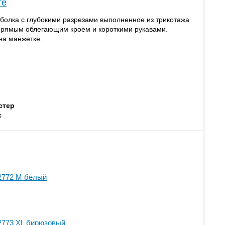
те
болка с глубокими разрезами выполненное из трикотажа
 прямым облегающим кроем и короткими рукавами.
на манжетке.
стер
ж
2772 M белый
2773 XL бирюзовый