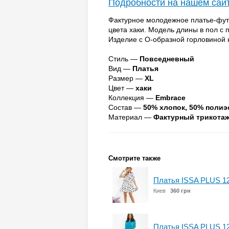
Подробности на нашем сай
Фактурное молодежное платье-фут
цвета хаки. Модель длины в пол с
Изделие с О-образной горловиной 
Стиль —
Повседневный
Вид —
Платья
Размер —
XL
Цвет —
хаки
Коллекция —
Embrace
Состав —
50% хлопок, 50% полиэ
Материал —
Фактурный трикота
Смотрите также
Платья ISSA PLUS 1
Киев
360 грн
Платья ISSA PLUS 1