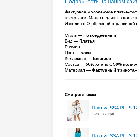
Подробности на нашем сай
Фактурное молодежное платье-фут
цвета хаки. Модель длины в пол с
Изделие с О-образной горловиной 
Стиль —
Повседневный
Вид —
Платья
Размер —
L
Цвет —
хаки
Коллекция —
Embrace
Состав —
50% хлопок, 50% полиэ
Материал —
Фактурный трикота
Смотрите также
Платья ISSA PLUS 1
Киев
360 грн
Платья ISSA PLUS 1