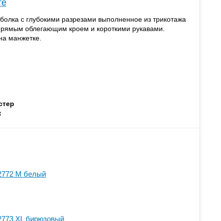
те
болка с глубокими разрезами выполненное из трикотажа
 прямым облегающим кроем и короткими рукавами.
на манжетке.
стер
ж
2772 M белый
2773 XL бирюзовый