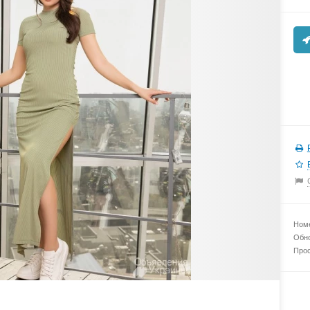
Номе
Обно
Прос