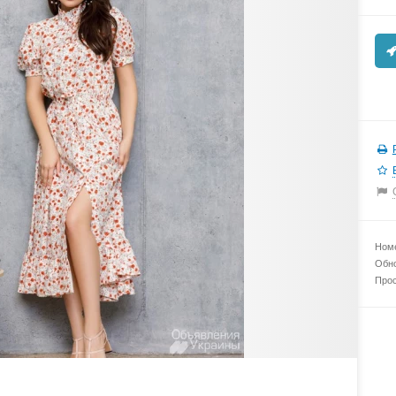
Номе
Обно
Прос