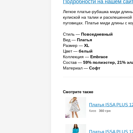
Подробности на нашем сай
Легкое платье-рубашка миди длины
кулиской на талии и расклешенной
пуговицах. Платье миди длины с ко
Стиль —
Повседневный
Вид —
Платья
Размер —
XL
Цвет —
белый
Коллекция —
Embrace
Состав —
59% полиэстер, 21% эл
Материал —
Софт
Смотрите также
Платья ISSA PLUS 1
Киев
360 грн
Платья ISSA PLUS 1