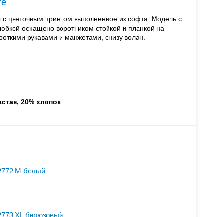
те
 с цветочным принтом выполненное из софта. Модель с
 юбкой оснащено воротником-стойкой и планкой на
роткими рукавами и манжетами, снизу волан.
астан, 20% хлопок
2772 M белый
2773 XL бирюзовый