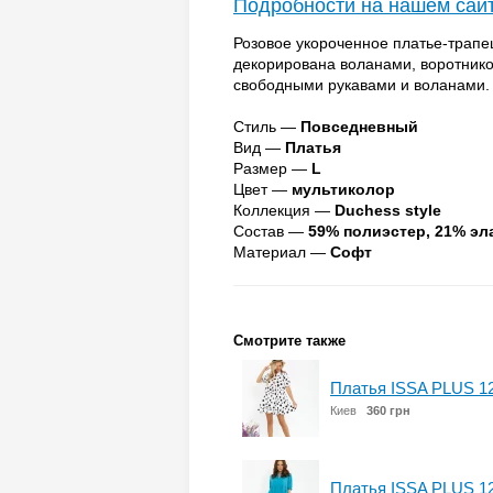
Подробности на нашем сай
Розовое укороченное платье-трапе
декорирована воланами, воротник
свободными рукавами и воланами.
Стиль —
Повседневный
Вид —
Платья
Размер —
L
Цвет —
мультиколор
Коллекция —
Duchess style
Состав —
59% полиэстер, 21% эл
Материал —
Софт
Смотрите также
Платья ISSA PLUS 1
Киев
360 грн
Платья ISSA PLUS 1