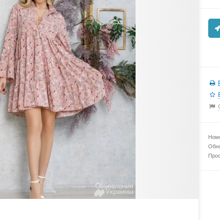
Номе
Обно
Прос