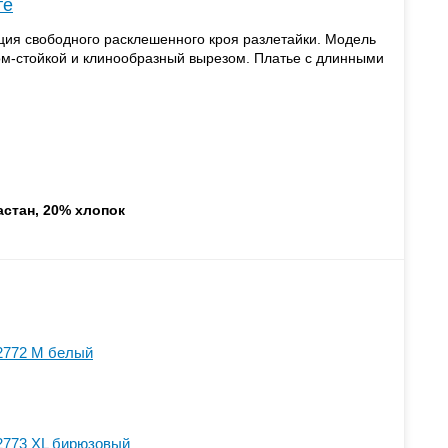
те
ция свободного расклешенного кроя разлетайки. Модель
ом-стойкой и клинообразный вырезом. Платье с длинными
астан, 20% хлопок
2772 M белый
2773 XL бирюзовый